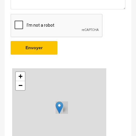
Envoyer
+
−