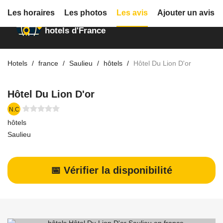
Les horaires
Les photos
Les avis
Ajouter un avis
Annuaire des
hotels d'France
Hotels
france
Saulieu
hôtels
Hôtel Du Lion D'or
Hôtel Du Lion D'or
N.C
hôtels
Saulieu
📅 Vérifier la disponibilité