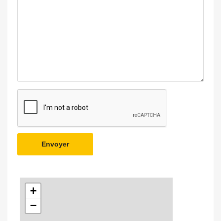
Envoyer
+
−