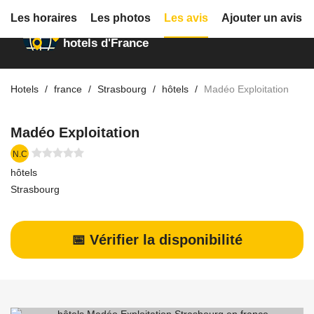
Les horaires
Les photos
Les avis
Ajouter un avis
Annuaire des
hotels d'France
Hotels
france
Strasbourg
hôtels
Madéo Exploitation
Madéo Exploitation
N.C
hôtels
Strasbourg
📅 Vérifier la disponibilité