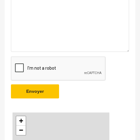
Envoyer
+
−