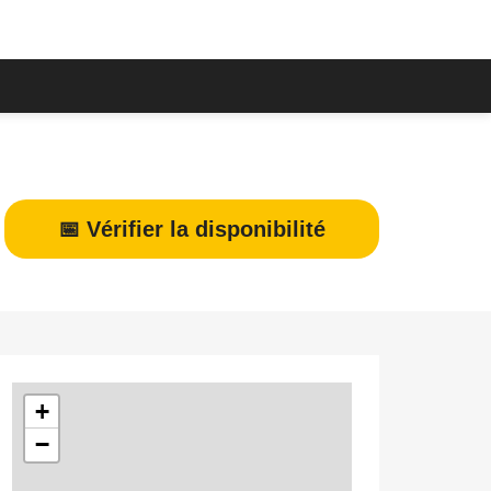
📅 Vérifier la disponibilité
+
−