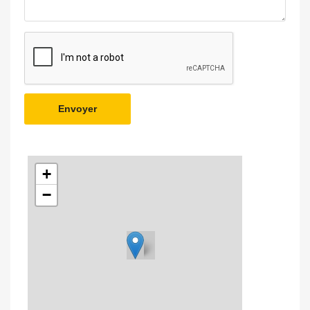
Envoyer
+
−