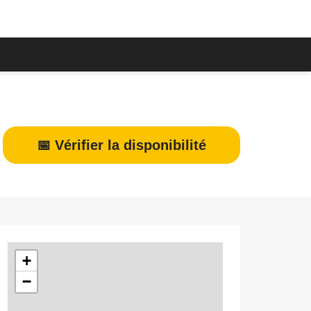
📅 Vérifier la disponibilité
+
−